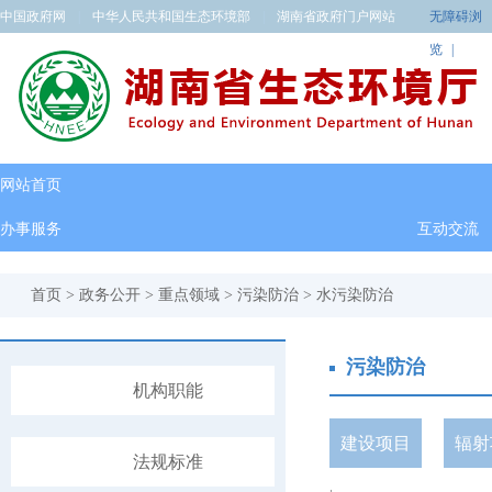
中国政府网
|
中华人民共和国生态环境部
|
湖南省政府门户网站
无障碍浏
览
|
网站首页
办事服务
互动交流
首页
>
政务公开
>
重点领域
>
污染防治
>
水污染防治
污染防治
机构职能
建设项目
辐射
法规标准