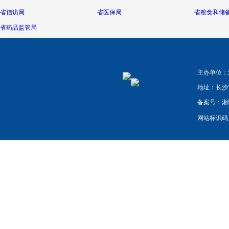
省信访局
省医保局
省粮食和储
省药品监管局
主办单位：
地址：长沙
备案号：湘IC
网站标识码：