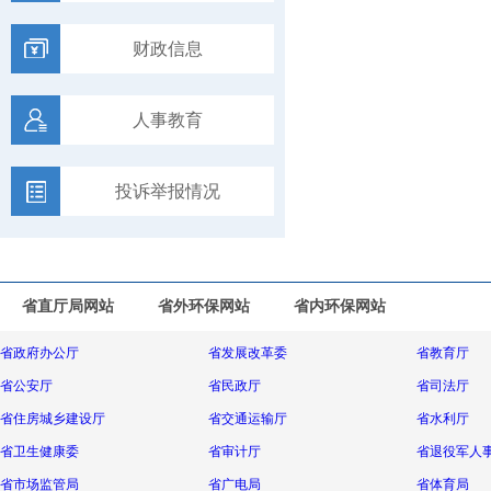
财政信息
人事教育
投诉举报情况
省直厅局网站
省外环保网站
省内环保网站
省政府办公厅
省发展改革委
省教育厅
省公安厅
省民政厅
省司法厅
省住房城乡建设厅
省交通运输厅
省水利厅
省卫生健康委
省审计厅
省退役军人
省市场监管局
省广电局
省体育局