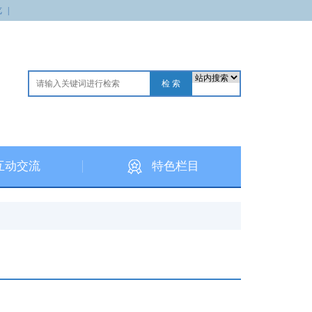
览
|
互动交流
特色栏目